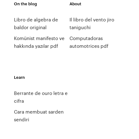
On the blog
About
Libro de algebra de
Il libro del vento jiro
baldor original
taniguchi
Komünist manifesto ve
Computadoras
hakkında yazılar pdf
automotrices pdf
Learn
Berrante de ouro letra e
cifra
Cara membuat sarden
sendiri