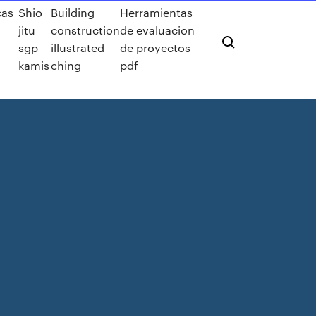
cas
Shio
Building
Herramientas
jitu
construction
de evaluacion
sgp
illustrated
de proyectos
kamis
ching
pdf